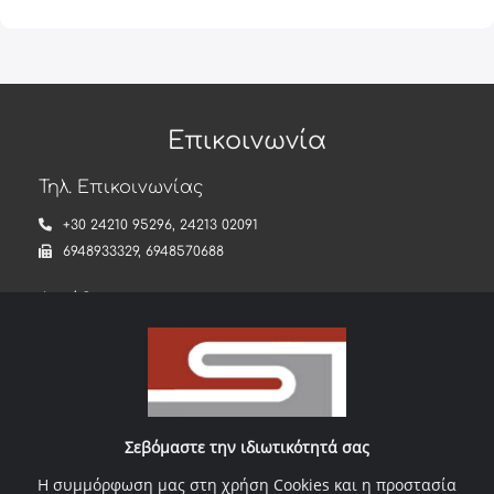
Επικοινωνία
Τηλ. Επικοινωνίας
+30 24210 95296
,
24213 02091
6948933329
,
6948570688
Διεύθυνση
Σωκράτης Τόγιας Μηχ. Επεξ. Τροφίμων
ΒΙΟ.ΠΑ. Ο.Τ.13, Α’ ΒΙΠΕ ΒΟΛΟΥ Τ.Θ. 1052, Βόλου 2, τ.κ.
38003
sokratistogias@gmail.com
Σεβόμαστε την ιδιωτικότητά σας
Όροι χρήσης
Η συμμόρφωση μας στη χρήση Cookies και η προστασία