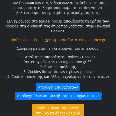
Όροι χρήσης
των Προσωπικών σας Δεδομένων αποτελεί πρώτη μας
προτεραιότητα. Χρησιμοποιούμε τα cookies για να
Πολιτική απορρήτου
βελτιώσουμε την εμπειρία της περιήγησής σας.
Πολιτική Cookies
Συνεχίζοντας στο togias-inox.gr αποδέχεστε τη χρήση των
cookies στη συσκευή σας όπως περιγράφεται στην Πολιτική
Ακολουθήστε μας
Cookies.
Ποιά cookies, όμως, χρησιμοποιούμε στο togias-inox.gr
Διάκριση με βάση τη λειτουργία που επιτελούν:
1. Απολύτως απαραίτητα Cookies - Cookies
λειτουργικότητας του togias-inox.gr **
Χρήσιμοι σύνδεσμοι
2. Cookies απόδοσης
3. Cookies διαφημίσεων (τρίτων μερών)
Downloads
4. Cookies ανάλυσης και άλλες τεχνολογίες (τρίτων μερών)
Σύνδεσμοι
Αποδοχή απαραίτητων
Αποδοχή όλων και μετάβαση στο togias-inox.gr
Μάθετε περισσότερα για
την Πολιτική cookies εδώ
© 2023 togias-inox.gr created and powered by