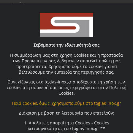
Διεύθυνση
Σωκράτης Τόγιας Μηχ. Επεξ. Τροφίμων
ΒΙΟ.ΠΑ. Ο.Τ.13, Α’ ΒΙΠΕ ΒΟΛΟΥ Τ.Θ. 1052, Βόλου 2, τ.κ.
38003
sokratistogias@gmail.com
Σεβόμαστε την ιδιωτικότητά σας
Όροι χρήσης
Η συμμόρφωση μας στη χρήση Cookies και η προστασία
Όροι χρήσης
των Προσωπικών σας Δεδομένων αποτελεί πρώτη μας
προτεραιότητα. Χρησιμοποιούμε τα cookies για να
Πολιτική απορρήτου
βελτιώσουμε την εμπειρία της περιήγησής σας.
Πολιτική Cookies
Συνεχίζοντας στο togias-inox.gr αποδέχεστε τη χρήση των
cookies στη συσκευή σας όπως περιγράφεται στην Πολιτική
Ακολουθήστε μας
Cookies.
Ποιά cookies, όμως, χρησιμοποιούμε στο togias-inox.gr
Διάκριση με βάση τη λειτουργία που επιτελούν:
1. Απολύτως απαραίτητα Cookies - Cookies
λειτουργικότητας του togias-inox.gr **
Χρήσιμοι σύνδεσμοι