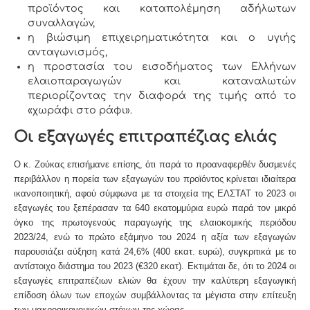
προϊόντος και καταπολέμηση αδήλωτων
συναλλαγών,
η βιώσιμη επιχειρηματικότητα και ο υγιής
ανταγωνισμός,
η προστασία του εισοδήματος των Ελλήνων
ελαιοπαραγωγών και καταναλωτών
περιορίζοντας την διαφορά της τιμής από το
«χωράφι στο ράφι».
Οι εξαγωγές επιτραπέζιας ελιάς
Ο κ. Ζούκας επισήμανε επίσης, ότι παρά το προαναφερθέν δυσμενές
περιβάλλον η πορεία των εξαγωγών του προϊόντος κρίνεται ιδιαίτερα
ικανοποιητική, αφού σύμφωνα με τα στοιχεία της ΕΛΣΤΑΤ το 2023 οι
εξαγωγές του ξεπέρασαν τα 640 εκατομμύρια ευρώ παρά τον μικρό
όγκο της πρωτογενούς παραγωγής της ελαιοκομικής περιόδου
2023/24, ενώ το πρώτο εξάμηνο του 2024 η αξία των εξαγωγών
παρουσιάζει αύξηση κατά 24,6% (400 εκατ. ευρώ), συγκριτικά με το
αντίστοιχο διάστημα του 2023 (€320 εκατ). Εκτιμάται δε, ότι το 2024 οι
εξαγωγές επιτραπέζιων ελιών θα έχουν την καλύτερη εξαγωγική
επίδοση όλων των εποχών συμβάλλοντας τα μέγιστα στην επίτευξη
των μακροοικονομικών στόχων της χώρας.