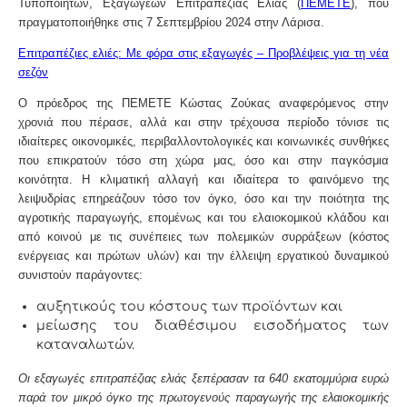
Τυποποιητών, Εξαγωγέων Επιτραπέζιας Ελιάς (
ΠΕΜΕΤΕ
), που
πραγματοποιήθηκε στις 7 Σεπτεμβρίου 2024 στην Λάρισα.
Επιτραπέζιες ελιές: Με φόρα στις εξαγωγές – Προβλέψεις για τη νέα
σεζόν
Ο πρόεδρος της ΠΕΜΕΤΕ Κώστας Ζούκας αναφερόμενος στην
χρονιά που πέρασε, αλλά και στην τρέχουσα περίοδο τόνισε τις
ιδιαίτερες οικονομικές, περιβαλλοντολογικές και κοινωνικές συνθήκες
που επικρατούν τόσο στη χώρα μας, όσο και στην παγκόσμια
κοινότητα. Η κλιματική αλλαγή και ιδιαίτερα το φαινόμενο της
λειψυδρίας επηρεάζουν τόσο τον όγκο, όσο και την ποιότητα της
αγροτικής παραγωγής, επομένως και του ελαιοκομικού κλάδου και
από κοινού με τις συνέπειες των πολεμικών συρράξεων (κόστος
ενέργειας και πρώτων υλών) και την έλλειψη εργατικού δυναμικού
συνιστούν παράγοντες:
αυξητικούς του κόστους των προϊόντων και
μείωσης του διαθέσιμου εισοδήματος των
καταναλωτών.
Οι εξαγωγές επιτραπέζιας ελιάς ξεπέρασαν τα 640 εκατομμύρια ευρώ
παρά τον μικρό όγκο της πρωτογενούς παραγωγής της ελαιοκομικής