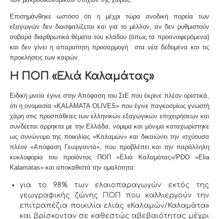
Επισημάνθηκε ωστόσο ότι η μέχρι τώρα ανοδική πορεία των
εξαγωγών δεν διασφαλίζεται και για το μέλλον, αν δεν ρυθμιστούν
σοβαρά διαρθρωτικά θέματα του κλάδου (όπως τα προαναφερόμενα)
και δεν γίνει η απαραίτητη προσαρμογή στα νέα δεδομένα και τις
προκλήσεις των καιρών.
Η ΠΟΠ «Ελιά Καλαμάτας»
Ειδική μνεία έγινε στην Απόφαση του ΣτΕ που έκρινε πλέον οριστικά,
ότι η ονομασία «KALAMATA OLIVES» που έγινε παγκοσμίως γνωστή
χάρη στις προσπάθειες των ελληνικών εξαγωγικών επιχειρήσεων και
συνδέεται άρρηκτα με την Ελλάδα, νόμιμα και μόνιμα καταχωρίστηκε
ως συνώνυμο της ποικιλίας «Καλαμών» και δικαιώνει την ισχύουσα
πλέον «Απόφαση Γεωργαντά», που προβλέπει και την παράλληλη
κυκλοφορία του προϊόντος ΠΟΠ «Ελιά Καλαμάτας»/PDO «Elia
Kalamatas» και αποκαθιστά την ομαλότητα:
για το 98% των ελαιοπαραγωγών εκτός της
γεωγραφικής ζώνης ΠΟΠ που καλλιεργούν την
επιτραπέζια ποικιλία ελιάς «Καλαμών/Καλαμάτα»
και βρίσκονταν σε καθεστώς αβεβαιότητας μέχρι